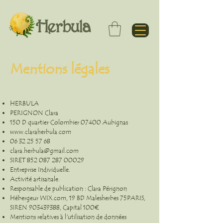
Herbula
Mentions légales
HERBULA
PERIGNON Clara
150 D quartier Colombier 07400 Aubignas
www.claraherbula.com
06 32 25 57 68
clara.herbula@gmail.com
SIRET
852 087 287 00029
Entreprise Individuelle.
Activité artisanale.
Responsable de publication : Clara Pérignon
Hébergeur WIX.com, 19 BD Malesherbes 75PARIS,
SIREN
903439388
, Capital 100€
Mentions relatives à l'utilisation de données