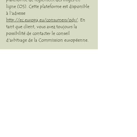
ligne (OS). Cette plateforme est disponible
à l'adresse
http://ec.europa.eu/consumers/odr/
. En
tant que client, vous avez toujours la
possibilité de contacter le conseil
d'arbitrage de la Commission européenne.
E-mail :
clara.herbula@gmail.com
Tél : 06 32 25 57 68
HERBULA
Clara Pérignon
07400 Aubignas