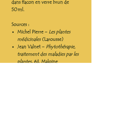
dans flacon en verre brun de
50 ml.
Sources :
Michel Pierre –
Les plantes
médicinales
(Larousse)
Jean Valnet –
Phytothérapie,
traitement des maladies par les
plantes
, éd. Maloine
Maria Treben –
La Santé à la
pharmacie du Bon Dieu
HERBULA