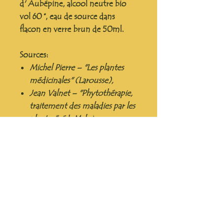
d' Aubépine, alcool neutre bio
vol 60 °, eau de source dans
flacon en verre brun de 50ml.
Sources:
Michel Pierre – "Les plantes
médicinales" (Larousse),
Jean Valnet – "Phytothérapie,
traitement des maladies par les
plantes", éd. Maloine,
Maria Treben – "La Santé à la
pharmacie du Bon Dieu"