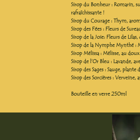
Sirop du Bonheur
: Romarin, s
rafraîchissante !
Sirop du Courage
: Thym, aroma
Sirop des Fées
: Fleurs de Surea
Sirop de la Joie: Fleurs de Lilas,
Sirop de la Nymphe Mynthé
: 
Sirop Mélissa
: Mélisse, au doux
Sirop de l’Or Bleu
: Lavande, ave
Sirop des Sages
: Sauge, plante
Sirop des Sorcières
: Verveine, a
Bouteille en verre 250ml