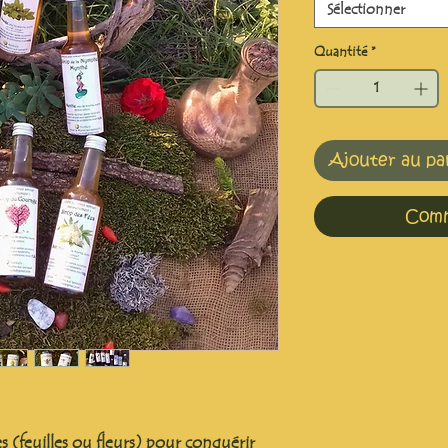
Sélectionner
Quantité
*
Ajouter au pa
Comm
 (feuilles ou fleurs) pour conquérir