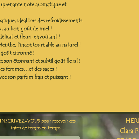
urprenante note aromatique et
tique, idéal lors des refroidissements
u, au bon goût de miel !
 délicat et fleuri, envoûtant !
Menthe, l’incontournable au naturel !
 goût citronné !
c son étonnant et subtil goût floral !
 des femmes…et des sages !
vec son parfum frais et puissant !
HER
INSCRIVEZ-VOUS pour recevoir des
infos de temps en temps...
Clara 