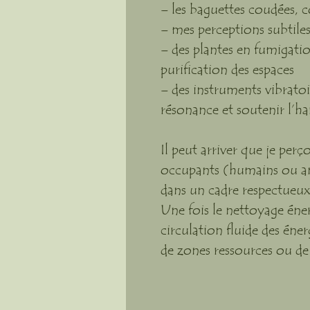
– les baguettes coudées, c
– mes perceptions subtiles 
– des plantes en fumigatio
purification des espaces
– des instruments vibratoi
résonance et soutenir l’h
Il peut arriver que je perç
occupants (humains ou an
dans un cadre respectueux,
Une fois le nettoyage éner
circulation fluide des éner
de zones ressources ou de 