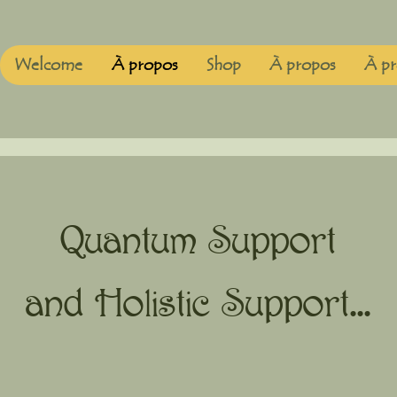
Welcome
À propos
Shop
À propos
À pr
Quantum Support
and Holistic Support...