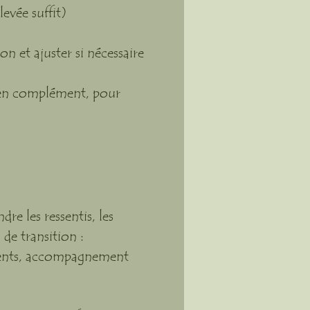
levée suffit)
n et ajuster si nécessaire
 en complément, pour
e les ressentis, les
de transition :
ments, accompagnement