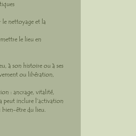
tiques
 le nettoyage et la
mettre le lieu en
eu, à son histoire ou à ses
vement ou libération,
n : ancrage, vitalité,
a peut inclure l’activation
 bien-être du lieu.