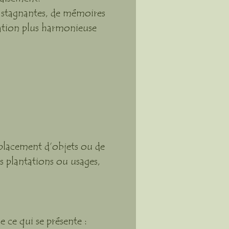
s stagnantes, de mémoires
lation plus harmonieuse
éplacement d’objets ou de
s plantations ou usages,
e ce qui se présente :