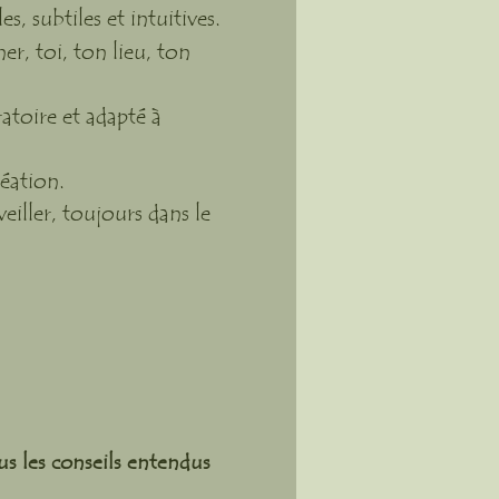
 subtiles et intuitives.
r, toi, ton lieu, ton
toire et adapté à
réation.
veiller, toujours dans le
s les conseils entendus