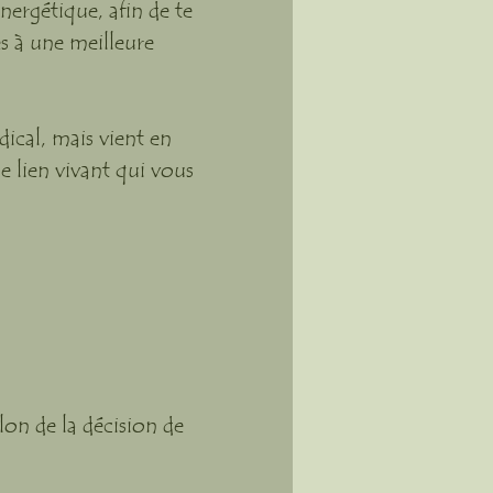
nergétique, afin de te
es à une meilleure
ical, mais vient en
e lien vivant qui vous
lon de la décision de