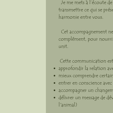
Je me mets à l’écoute de l
transmettre ce qui se prés
harmonie entre vous.
Cet accompagnement ne se 
complément, pour nourrir l
unit.
Cette communication est 
approfondir la relation a
mieux comprendre certai
entrer en conscience avec
accompagner un changemen
délivrer un message de dév
l'animal)