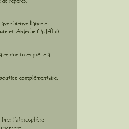
e de repères.
 avec bienveillance et
ture en Ardèche ( à définir
 ce que tu es prêt.e à
n soutien complémentaire,
ibrer l’atmosphère
paisement.