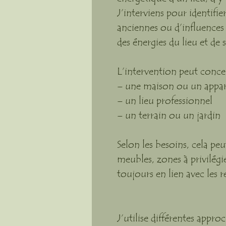
J’interviens pour identifi
anciennes ou d’influences
des énergies du lieu et de 
L’intervention peut conce
– une maison ou un appa
– un lieu professionnel
– un terrain ou un jardin
Selon les besoins, cela p
meubles, zones à privilégi
toujours en lien avec les r
​
J’utilise différentes appr