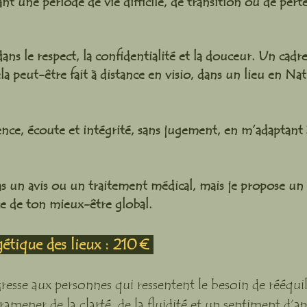
nt une période de vie difficile, de transition ou de pert
ns le respect, la confidentialité et la douceur. Un cadre
ela peut-être fait à distance en visio, dans un lieu en Na
nce, écoute et intégrité, sans jugement, en m’adaptant à
as un avis ou un traitement médical, mais je propose u
ce de ton mieux-être global.
tique des lieux : 210 €
sse aux personnes qui ressentent le besoin de rééquil
ramener de la clarté, de la fluidité et un sentiment d’a